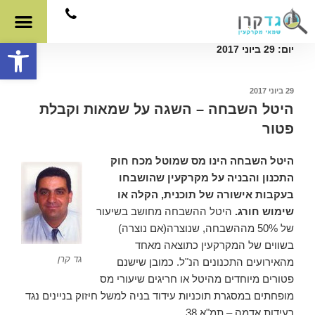
פתח סרגל
יום:
29 ביוני 2017
29 ביוני 2017
היטל השבחה – השגה על שמאות וקבלת
פטור
היטל השבחה הינו מס שמוטל מכח חוק
התכנון והבניה על מקרקעין שהושבחו
בעקבות אישורה של תוכנית, הקלה או
שימוש חורג.
היטל ההשבחה מחושב בשיעור
של 50% מההשבחה, שנוצרה(אם נוצרה)
בשווים של המקרקעין כתוצאה מאחד
גד קרן
מהאירועים התכנונים הנ"ל. כמובן שישנם
פטורים מיוחדים מהיטל או חריגים שיעורי מס
מופחתים במסגרת תוכניות עידוד בניה למשל חיזוק בניינים נגד
רעידות אדמה – תמ"א 38.