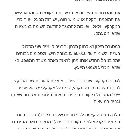
את המס גובות העיריות או הרשויות המקומיות שיזמו או אישרו
את התוכנית, הקלה או שימוש חורג, ישירות מבעלי או חוכרי
המקרקעין ולאלו יש זכות להתנגד להודעת השומה באמצעות
שמאי מטעמם.
במסגרת תיקון 84 לחוק תכנון והבניה קיימים שני מסלולי
השגה- לשומות עד 50,000 ₪ בנוהל הישן ולסכומים גבוהים
יותר בנוהל החדש אותו ניתן לראות באתר משרד המשפטים-
שמאי מכריע ושמאי מייעץ.
לגבי המקרקעין שבתחום שיפוט מועצות איזוריות שם הקרקע
לרוב בבעלות מדינה, נקבע, שמינהל מקרקעי ישראל יעביר
10% מתקבוליו לקופת המדינה במקום היטלי ההשבחה שאינם
נגבים במועצות.
הלכה פסוקה קיימת לגבי חבותו של בר-רשות(סטטוס היזם
המחזיק בקרקע לפני תקופת החכירה)במסגרת
חוזה הפיתוח
עם המינהל בקרקע עירונית, ולפיה נקבע כי בתקופת הסכם