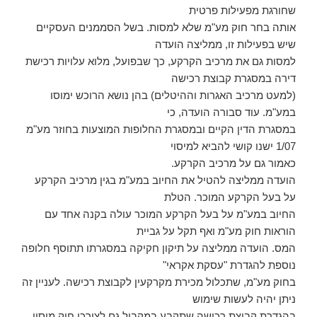
שחורגת מפעילות פרטית
אותה בחר חוק מע"מ שלא למסות. בשל הסממנים העסקיים
שיש בפעילות זו, ממליצה הועדה
למסות גם את מרכיב הקרקע, כך שבפועל, מלוא עלויות רכישת
דירה במסגרת קבוצת רכישה
(למעט מרכיב האגרות וההיטלים) בהן נושא הרוכש ימוסו
במע"מ. עוד סבורה הועדה, כי
במסגרת הדין הקיים ובמסגרת החלופות המוצעות בחוזר מע"מ
1/07 ישנו קושי להביא למיסוי
כאמור גם על מרכיב הקרקע.
הועדה ממליצה להטיל את החיוב במע"מ בגין מרכיב הקרקע
על בעל הקרקע המוכר. הטלת
החיוב במע"מ על בעל הקרקע המוכר עולה בקנה אחד עם
הוראות חוק מע"מ ואף תקל על גביית
המס. הועדה ממליצה על תיקון חקיקה במסגרתו תתוסף חלופה
נוספת להגדרת "עסקת אקראי"
בחוק מע"מ, שתכלול מכירת מקרקעין לקבוצת רכישה. לעניין זה
ניתן יהיה לעשות שימוש
בהגדרת קבוצת רכישה שתקבע במקביל גם לצורכי חוק מיסוי