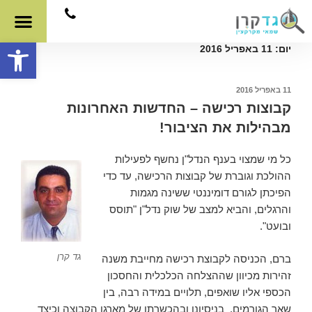
פתח סרגל
יום:
11 באפריל 2016
11 באפריל 2016
קבוצות רכישה – החדשות האחרונות
מבהילות את הציבור!
כל מי שמצוי בענף הנדל"ן נחשף לפעילות
ההולכת וגוברת של קבוצות הרכישה, עד כדי
הפיכתן לגורם דומיננטי ששינה מגמות
והרגלים, והביא למצב של שוק נדל"ן "תוסס
ובועט".
גד קרן
ברם, הכניסה לקבוצת רכישה מחייבת משנה
זהירות מכיוון שההצלחה הכלכלית והחסכון
הכספי אליו שואפים, תלויים במידה רבה, בין
שאר הגורמים, בניסיונו ובהכשרתו של מארגן הקבוצה וכיצד