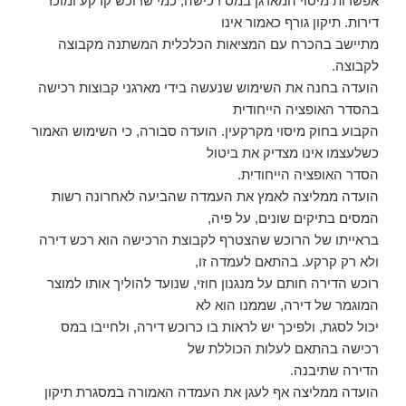
אפשרות מיסוי המארגן במס רכישה, כמי שרוכש קרקע ומוכר
דירות. תיקון גורף כאמור אינו
מתיישב בהכרח עם המציאות הכלכלית המשתנה מקבוצה
לקבוצה.
הועדה בחנה את השימוש שנעשה בידי מארגני קבוצות רכישה
בהסדר האופציה הייחודית
הקבוע בחוק מיסוי מקרקעין. הועדה סבורה, כי השימוש האמור
כשלעצמו אינו מצדיק את ביטול
הסדר האופציה הייחודית.
הועדה ממליצה לאמץ את העמדה שהביעה לאחרונה רשות
המסים בתיקים שונים, על פיה,
בראייתו של הרוכש שהצטרף לקבוצת הרכישה הוא רכש דירה
ולא רק קרקע. בהתאם לעמדה זו,
רוכש הדירה חותם על מנגנון חוזי, שנועד להוליך אותו למוצר
המוגמר של דירה, שממנו הוא לא
יכול לסגת, ולפיכך יש לראות בו כרוכש דירה, ולחייבו במס
רכישה בהתאם לעלות הכוללת של
הדירה שתיבנה.
הועדה ממליצה אף לעגן את העמדה האמורה במסגרת תיקון